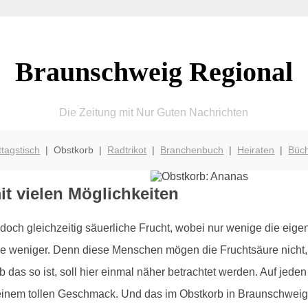
Braunschweig Regional
Die Zeitung mit Nur Guten Nachrichten
ttagstisch
| Obstkorb |
Radtrikot
|
Branchenbuch
|
Heiraten
|
Büc
it vielen Möglichkeiten
 doch gleichzeitig säuerliche Frucht, wobei nur wenige die eige
e weniger. Denn diese Menschen mögen die Fruchtsäure nicht,
b das so ist, soll hier einmal näher betrachtet werden. Auf jede
t einem tollen Geschmack. Und das im Obstkorb in Braunschweig